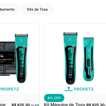
abamento
Kits de Tosa
8% OFF
sar
Kit Máquina de Tosa
R$ 825,30
R$ 825,30
no PIX