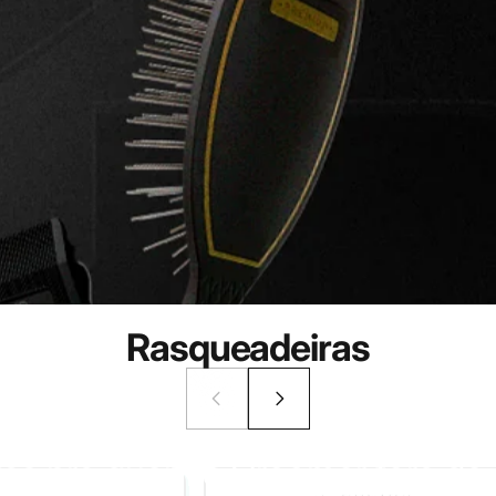
Rasqueadeiras
tas pra quem é Groomer fora de s