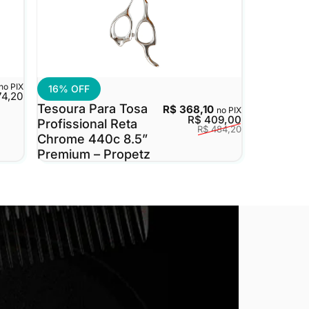
no PIX
16% OFF
74,20
Tesoura Para Tosa
R$ 368,10
no PIX
Preço de ve
Preço regula
R$ 409,00
Profissional Reta
R$ 484,20
Chrome 440c 8.5”
Premium – Propetz