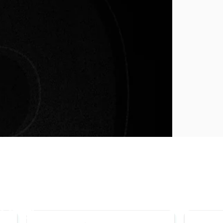
érie!