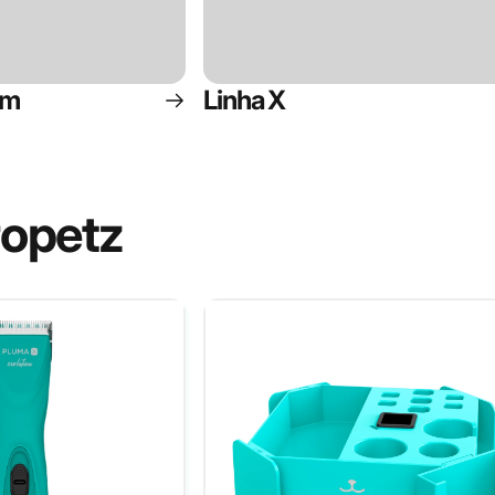
um
Linha X
ropetz