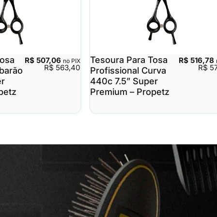
Tosa
Tesoura Para Tosa
R$ 507,06
R$ 516,78
no PIX
R$ 563,40
R$ 5
ubarão
Profissional Curva
er
440c 7.5” Super
petz
Premium – Propetz