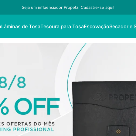
Seja um influenciador Propetz. Cadastre-se aqui!
a
Lâminas de Tosa
Tesoura para Tosa
Escovação
Secador e 
Lâminas de Tosa
Tesoura para Tosa
Escovação
Secador e S