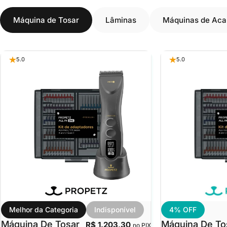
Máquina de Tosar
Lâminas
Máquinas de Ac
5.0
5.0
Melhor da Categoria
Indisponível
4% OFF
Máquina De Tosar
Máquina De To
R$ 1.203,30
no PIX