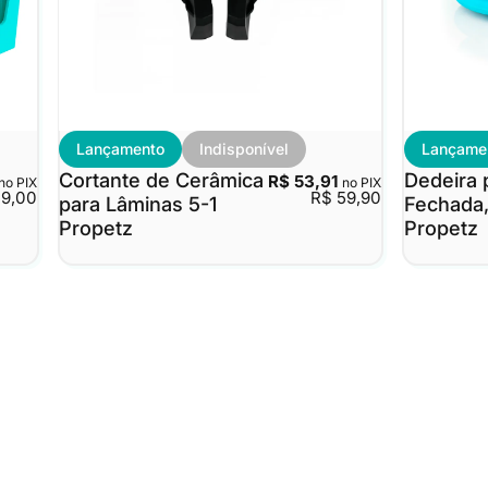
Lançamento
Indisponível
Lançame
Cortante de Cerâmica
Dedeira 
R$ 53,91
no PIX
no PIX
49,00
R$ 59,90
para Lâminas 5-1
Fechada,
Propetz
Propetz