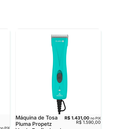
Máquina de Tosa
R$ 1.431,00
no PIX
R$ 1.590,00
Pluma Propetz
no PIX