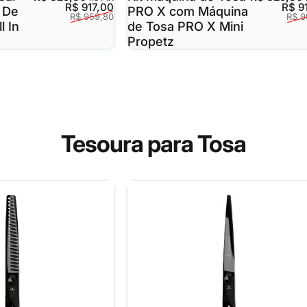
Preço de venda
Preço regular
R$ 917,00
R$ 9
 De
PRO X com Máquina
R$ 959,80
R$ 9
l In
de Tosa PRO X Mini
Propetz
Tesoura
para
Tosa