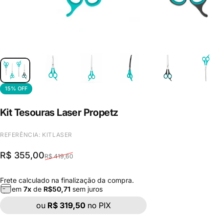
15% OFF
Kit
Tesouras
Laser
Propetz
REFERÊNCIA: KITLASER
Preço de venda
Preço regular
R$ 355,00
R$ 419,60
Frete
calculado na finalização da compra.
em
7
x
de
R$
50,71
sem juros
ou
R$ 319,50
no PIX