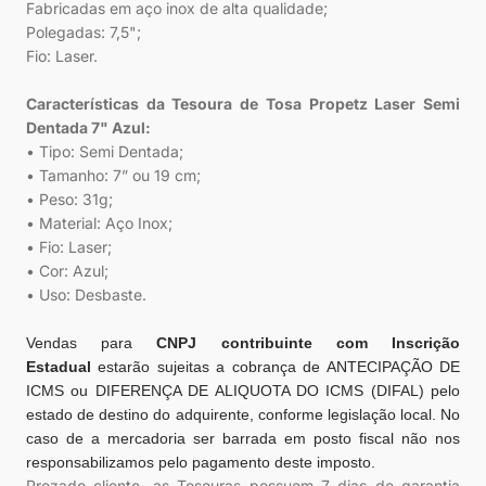
Fabricadas em aço inox de alta qualidade;
Polegadas: 7,5";
Fio: Laser.
Características da Tesoura de Tosa Propetz Laser Semi
Dentada 7" Azul:
• Tipo: Semi Dentada;
• Tamanho: 7” ou 19 cm;
• Peso: 31g;
• Material: Aço Inox;
• Fio: Laser;
• Cor: Azul;
• Uso: Desbaste.
Vendas para
CNPJ
contribuinte com Inscrição
Estadual
estarão sujeitas a cobrança de ANTECIPAÇÃO DE
ICMS ou DIFERENÇA DE ALIQUOTA DO ICMS (DIFAL) pelo
estado de destino do adquirente, conforme legislação local. No
caso de a mercadoria ser barrada em posto fiscal não nos
responsabilizamos pelo pagamento deste imposto.
Prezado cliente, as Tesouras possuem 7 dias de garantia