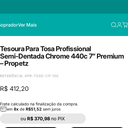
Soprador
Ver Mais
Procur
Con
C
oprador
Ver Mais
Tesoura
Para
Tosa
Profissional
Semi-Dentada
Chrome
440c
7”
Premium
–
Propetz
REFERÊNCIA: 4PR-70SD-CP-100
R$ 412,20
Frete
calculado na finalização da compra.
em
8
x
de
R$
51,52
sem juros
ou
R$ 370,98
no PIX