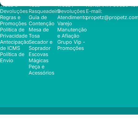
Troca e
Tosa
Troca /
Norte: (47) 99629-16
Devoluções
Rasqueadeira
Devoluções
E-mail:
Regras e
Guia de
Atendimento
propetz@propetz.com
Promoções
Contenção
Varejo
Politíca de
Mesa de
Manutenção
Privacidade
Tosa
e Afiação
Antecipação
Secador e
Grupo Vip -
de ICMS
Soprador
Promoções
Política de
Escovas
Envio
Mágicas
Peça e
Acessórios
© 2026 Propetz.
Com tecnologia da Shopify