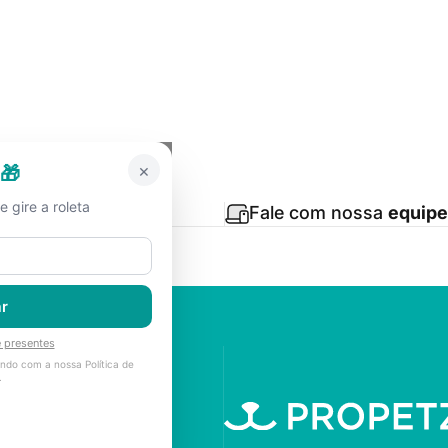
esconto
no PIX
Fale com nossa
equipe
Propetz