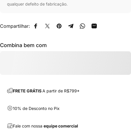
qualquer defeito de fabricação.
Compartilhar:
Compartilhar no Facebook
Tweetar no Twitter
Fixar no Pinterest
Compartilhar no Telegram
Compartilhe no What
Compartilhar por
Combina bem com
FRETE GRÁTIS
A partir de R$799*
10% de Desconto no Pix
Fale com nossa
equipe comercial