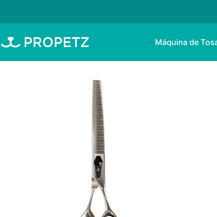
Ir para o conteúdo
Máquina de Tos
Propetz
Máquina de Tosa