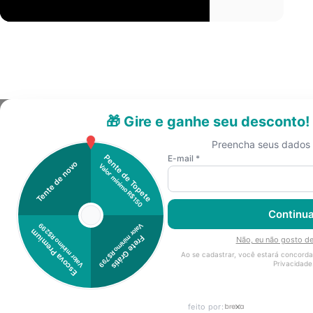
FRETE GRÁTIS
A partir de R$799*
10% de d
Institucio
Categoria
Atendime
Torne-se um
nal
s
nto
distribuidor:
Quem
Máquina de
SAC /
Sudeste e Nordeste:
Somos
Tosar
Garantia
(45) 99128-7555
Garantia
Lâmina de
Rastreamento
Sul, Centro-Oeste e