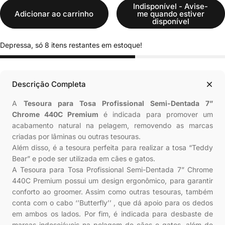
Indisponível - Avise-
Adicionar ao carrinho
me quando estiver
disponível
Depressa, só 8 itens restantes em estoque!
Descrição Completa
A
Tesoura para Tosa Profissional Semi-Dentada 7”
Chrome 440C Premium
é indicada para promover um
acabamento natural na pelagem, removendo as marcas
criadas por lâminas ou outras tesouras.
Além disso, é a tesoura perfeita para realizar a tosa “Teddy
Bear” e pode ser utilizada em cães e gatos.
A Tesoura para Tosa Profissional Semi-Dentada 7” Chrome
440C Premium possui um design ergonômico, para garantir
conforto ao groomer. Assim como outras tesouras, também
conta com o cabo ‘’Butterfly’’ , que dá apoio para os dedos
em ambos os lados. Por fim, é indicada para desbaste de
marcas indesejáveis na pelagem de cães e gatos, além de