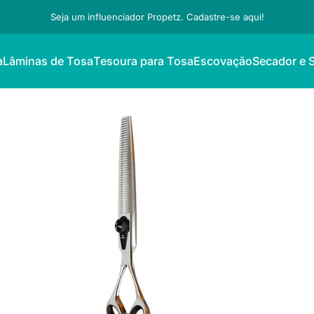
Seja um influenciador Propetz. Cadastre-se aqui!
a
Lâminas de Tosa
Tesoura para Tosa
Escovação
Secador e 
Lâminas de Tosa
Tesoura para Tosa
Escovação
Secador e S